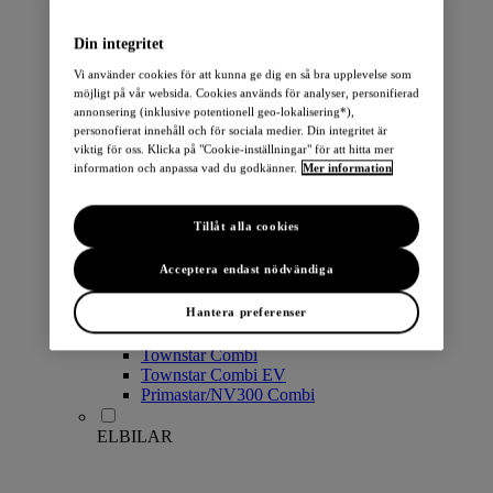
PERSONBILAR
Din integritet
Vi använder cookies för att kunna ge dig en så bra upplevelse som
möjligt på vår websida. Cookies används för analyser, personifierad
annonsering (inklusive potentionell geo-lokalisering*),
personofierat innehåll och för sociala medier. Din integritet är
viktig för oss. Klicka på "Cookie-inställningar" för att hitta mer
information och anpassa vad du godkänner.
Mer information
Micra
Note
Tillåt alla cookies
Pulsar
Juke
Acceptera endast nödvändiga
Qashqai
LEAF
Hantera preferenser
ARIYA
X-Trail
Townstar Combi
Townstar Combi EV
Primastar/NV300 Combi
ELBILAR