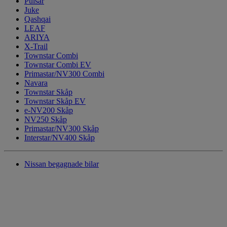
Pulsar
Juke
Qashqai
LEAF
ARIYA
X-Trail
Townstar Combi
Townstar Combi EV
Primastar/NV300 Combi
Navara
Townstar Skåp
Townstar Skåp EV
e-NV200 Skåp
NV250 Skåp
Primastar/NV300 Skåp
Interstar/NV400 Skåp
Nissan begagnade bilar