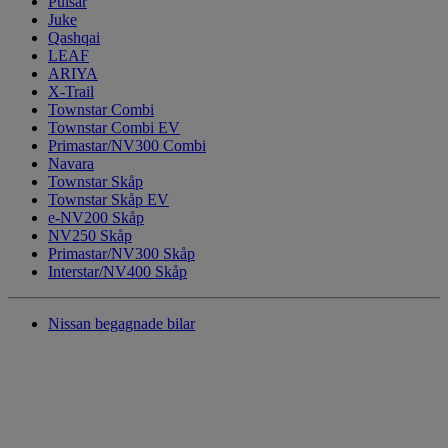
Pulsar
Juke
Qashqai
LEAF
ARIYA
X-Trail
Townstar Combi
Townstar Combi EV
Primastar/NV300 Combi
Navara
Townstar Skåp
Townstar Skåp EV
e-NV200 Skåp
NV250 Skåp
Primastar/NV300 Skåp
Interstar/NV400 Skåp
Nissan begagnade bilar