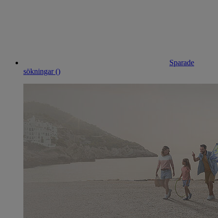
Sparade
sökningar (
)