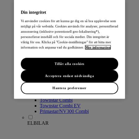
PERSONBILAR
Din integritet
Vi använder cookies för att kunna ge dig en så bra upplevelse som
möjligt på vår websida. Cookies används för analyser, personifierad
annonsering (inklusive potentionell geo-lokalisering*),
personofierat innehåll och för sociala medier. Din integritet är
viktig för oss. Klicka på "Cookie-inställningar" för att hitta mer
information och anpassa vad du godkänner.
Mer information
Micra
Note
Tillåt alla cookies
Pulsar
Juke
Acceptera endast nödvändiga
Qashqai
LEAF
Hantera preferenser
ARIYA
X-Trail
Townstar Combi
Townstar Combi EV
Primastar/NV300 Combi
ELBILAR