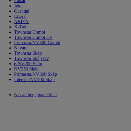
Pulsar
Juke
Qashqai
LEAF
ARIYA
X-Trail
Townstar Combi
Townstar Combi EV
Primastar/NV300 Combi
Navara
Townstar Skåp
Townstar Skåp EV
e-NV200 Skåp
NV250 Skåp
Primastar/NV300 Skåp
Interstar/NV400 Skåp
Nissan begagnade bilar