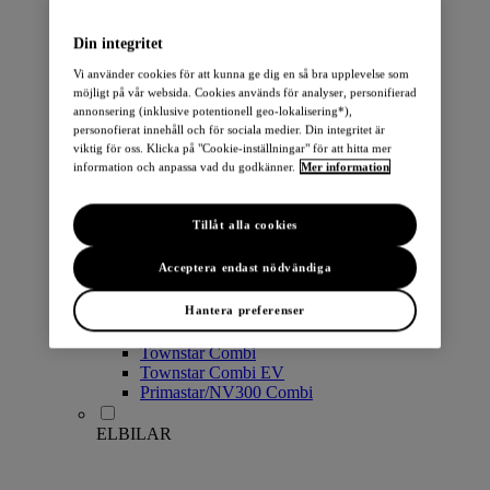
PERSONBILAR
Din integritet
Vi använder cookies för att kunna ge dig en så bra upplevelse som
möjligt på vår websida. Cookies används för analyser, personifierad
annonsering (inklusive potentionell geo-lokalisering*),
personofierat innehåll och för sociala medier. Din integritet är
viktig för oss. Klicka på "Cookie-inställningar" för att hitta mer
information och anpassa vad du godkänner.
Mer information
Micra
Note
Tillåt alla cookies
Pulsar
Juke
Acceptera endast nödvändiga
Qashqai
LEAF
Hantera preferenser
ARIYA
X-Trail
Townstar Combi
Townstar Combi EV
Primastar/NV300 Combi
ELBILAR