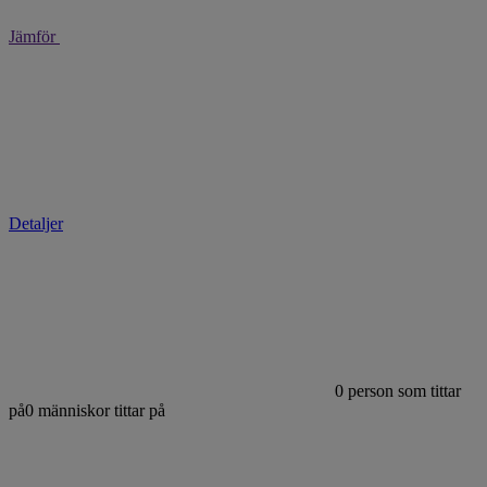
Jämför
Detaljer
0
person som tittar
på
0
människor tittar på