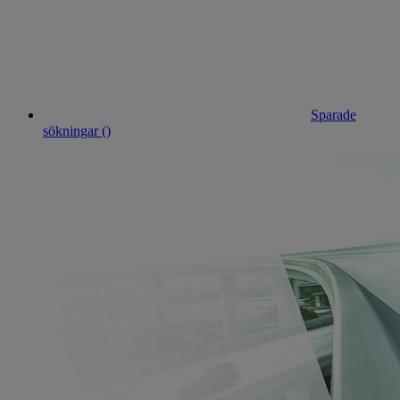
Sparade
sökningar (
)