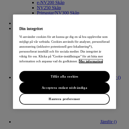
e-NV200 Skåp
NV250 Skåp
Primastar/NV300 Skåp
Interstar/NV400 Skåp
Bilsökning
Kontakt
Din integritet
Vi använder cookies för att kunna ge dig en så bra upplevelse som
möjligt på vår websida. Cookies används för analyser, personifierad
annonsering (inklusive potentionell geo-lokalisering*),
personofierat innehåll och för sociala medier. Din integritet är
viktig för oss. Klicka på "Cookie-inställningar" för att hitta mer
information och anpassa vad du godkänner.
Mer information
Tillåt alla cookies
Favoriter (
)
Acceptera endast nödvändiga
Hantera preferenser
Jämför (
)