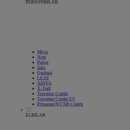
PERSONBILAR
Micra
Note
Pulsar
Juke
Qashqai
LEAF
ARIYA
X-Trail
Townstar Combi
Townstar Combi EV
Primastar/NV300 Combi
ELBILAR