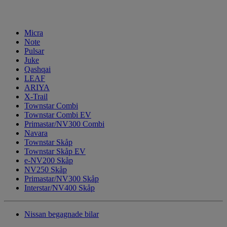
Micra
Note
Pulsar
Juke
Qashqai
LEAF
ARIYA
X-Trail
Townstar Combi
Townstar Combi EV
Primastar/NV300 Combi
Navara
Townstar Skåp
Townstar Skåp EV
e-NV200 Skåp
NV250 Skåp
Primastar/NV300 Skåp
Interstar/NV400 Skåp
Nissan begagnade bilar