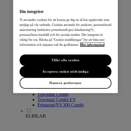
PERSONBILAR
Din integritet
Vi använder cookies för att kunna ge dig en så bra upplevelse som
möjligt på vår websida. Cookies används för analyser, personifierad
annonsering (inklusive potentionell geo-lokalisering*),
personofierat innehåll och för sociala medier. Din integritet är
viktig för oss. Klicka på "Cookie-inställningar" för att hitta mer
information och anpassa vad du godkänner.
Mer information
Micra
Note
Tillåt alla cookies
Pulsar
Juke
Acceptera endast nödvändiga
Qashqai
LEAF
Hantera preferenser
ARIYA
X-Trail
Townstar Combi
Townstar Combi EV
Primastar/NV300 Combi
ELBILAR