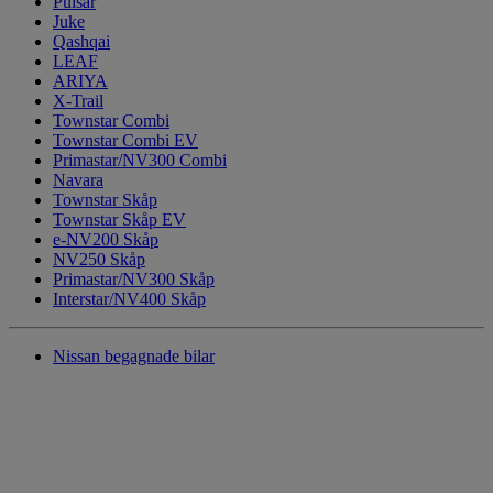
Pulsar
Juke
Qashqai
LEAF
ARIYA
X-Trail
Townstar Combi
Townstar Combi EV
Primastar/NV300 Combi
Navara
Townstar Skåp
Townstar Skåp EV
e-NV200 Skåp
NV250 Skåp
Primastar/NV300 Skåp
Interstar/NV400 Skåp
Nissan begagnade bilar