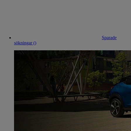
Sparade
sökningar (
)